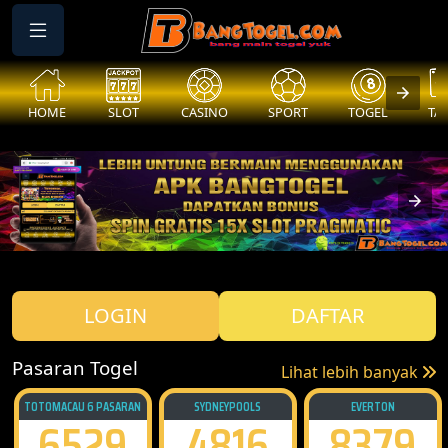
HOME
SLOT
CASINO
SPORT
TOGEL
TA
LOGIN
DAFTAR
Pasaran Togel
Lihat lebih banyak
SYDNEYPOOLS
EVERTON
SINGAPORE4D / TOTO
4816
8379
0715