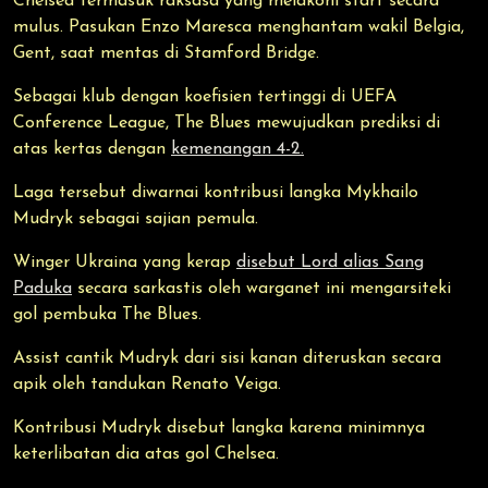
Chelsea termasuk raksasa yang melakoni start secara
mulus. Pasukan Enzo Maresca menghantam wakil Belgia,
Gent, saat mentas di Stamford Bridge.
Sebagai klub dengan koefisien tertinggi di UEFA
Conference League, The Blues mewujudkan prediksi di
atas kertas dengan
kemenangan 4-2.
Laga tersebut diwarnai kontribusi langka Mykhailo
Mudryk sebagai sajian pemula.
Winger Ukraina yang kerap
disebut Lord alias Sang
Paduka
secara sarkastis oleh warganet ini mengarsiteki
gol pembuka The Blues.
Assist cantik Mudryk dari sisi kanan diteruskan secara
apik oleh tandukan Renato Veiga.
Kontribusi Mudryk disebut langka karena minimnya
keterlibatan dia atas gol Chelsea.