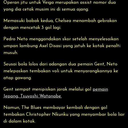
Operan jitu untuk Veiga merupakan assist nomor dua
yang dia cetak musim ini di semua ajang.
Memasuki babak kedua, Chelsea menambah gebrakan
dengan mencetak 3 gol lagi.
Pedro Neto menggandakan skor setelah menyelesaikan
umpan lambung Axel Disasi yang jatuh ke kotak penalti
musuh.
Seusai bola lolos dari adangan dua pemain Gent, Neto
melepaskan tembakan voli untuk menyarangkannya ke
atap gawang.
Gent sempat menipiskan jarak melalui gol
pemain
Jepang, Tsuyoshi Watanabe.
Namun, The Blues membayar kembali dengan gol
tembakan Christopher Nkunku yang menyambar bola liar
di dalam kotak.