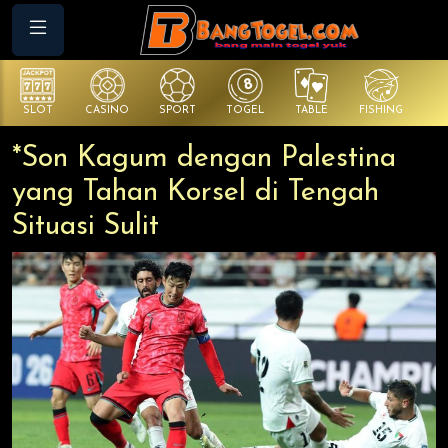
SLOT
CASINO
SPORT
TOGEL
TABLE
FISHING
CO
*Son Kagum dengan Palestina
yang Tahan Korsel di Tengah
Situasi Sulit