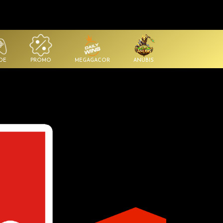
DE
PROMO
MEGAGACOR
ANUBIS