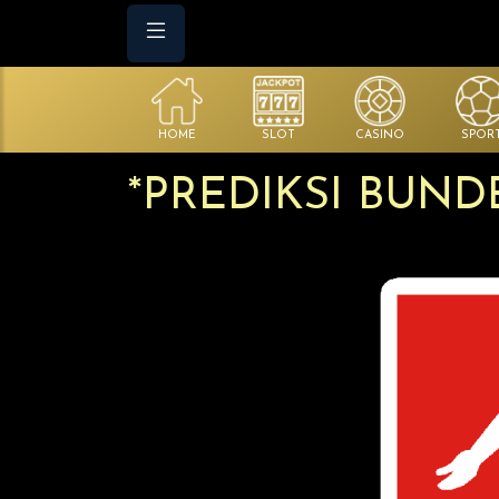
HOME
SLOT
CASINO
SPOR
*PREDIKSI BUN