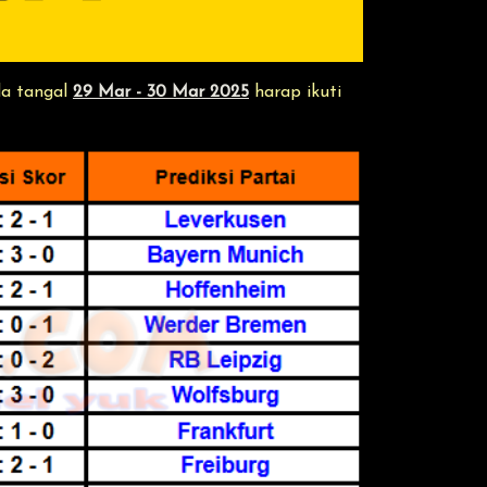
da tangal
29 Mar - 30 Mar 2025
harap ikuti