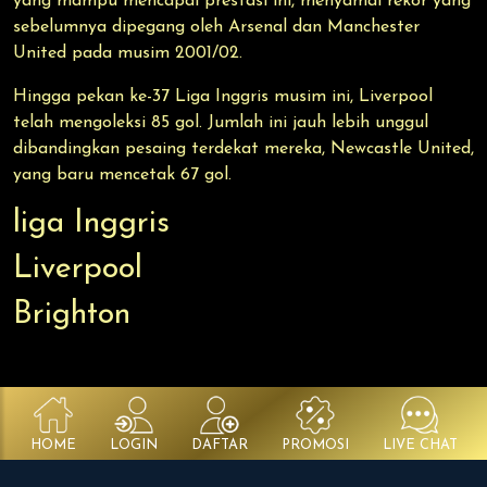
yang mampu mencapai prestasi ini, menyamai rekor yang
sebelumnya dipegang oleh Arsenal dan Manchester
United pada musim 2001/02.
Hingga pekan ke-37 Liga Inggris musim ini, Liverpool
telah mengoleksi 85 gol. Jumlah ini jauh lebih unggul
dibandingkan pesaing terdekat mereka, Newcastle United,
yang baru mencetak 67 gol.
liga Inggris
Liverpool
Brighton
HOME
LOGIN
DAFTAR
PROMOSI
LIVE CHAT