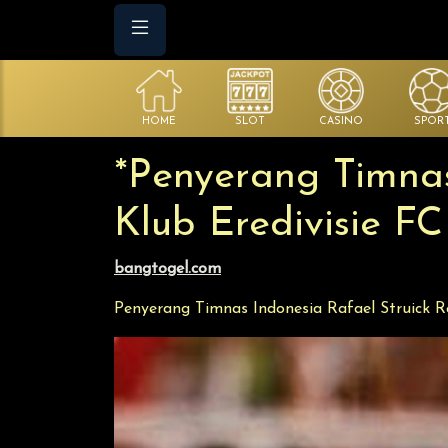
HOME
SLOT
CASINO
SPOR
*Penyerang Timnas
Klub Eredivisie F
bangtogel.com
Penyerang Timnas Indonesia Rafael Struick 