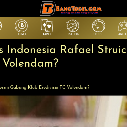
T
TOGEL
TABLE
FISHING
COCK F.
ARCA
 Indonesia Rafael Strui
C Volendam?
Resmi Gabung Klub Eredivisie FC Volendam?