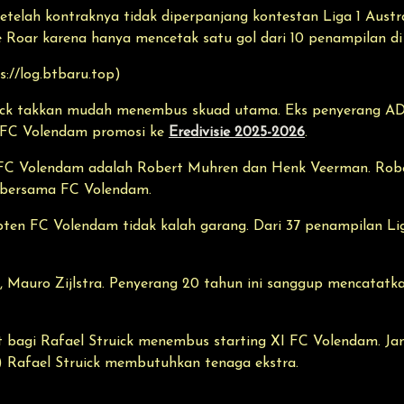
setelah kontraknya tidak diperpanjang kontestan Liga 1 Austr
 Roar karena hanya mencetak satu gol dari 10 penampilan d
s://log.btbaru.top)
uick takkan mudah menembus skuad utama. Eks penyerang AD
FC Volendam promosi ke
Eredivisie 2025-2026
.
an FC Volendam adalah Robert Muhren dan Henk Veerman. Ro
5 bersama FC Volendam.
en FC Volendam tidak kalah garang. Dari 37 penampilan Li
a, Mauro Zijlstra. Penyerang 20 tahun ini sanggup mencatat
lit bagi Rafael Struick menembus starting XI FC Volendam. J
 Rafael Struick membutuhkan tenaga ekstra.