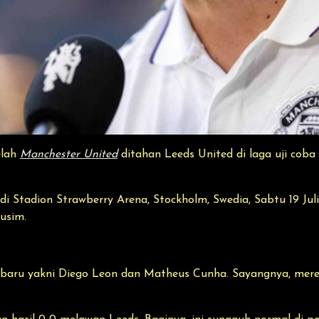
elah
Manchester United
ditahan Leeds United di laga uji coba
 di Stadion Strawberry Arena, Stockholm, Swedia, Sabtu 19 J
usim.
baru yakni Diego Leon dan Matheus Cunha. Sayangnya, mer