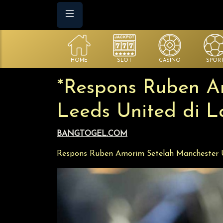
HOME
SLOT
CASINO
SPOR
*Respons Ruben A
Leeds United di L
BANGTOGEL.COM
Respons Ruben Amorim Setelah Manchester U