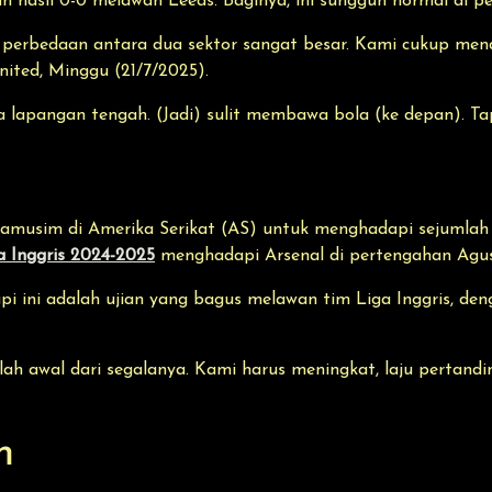
n hasil 0-0 melawan Leeds. Baginya, ini sungguh normal di 
r perbedaan antara dua sektor sangat besar. Kami cukup mend
nited, Minggu (21/7/2025).
 lapangan tengah. (Jadi) sulit membawa bola (ke depan). Tap
pramusim di Amerika Serikat (AS) untuk menghadapi sejumlah
a Inggris 2024-2025
menghadapi Arsenal di pertengahan Agus
i ini adalah ujian yang bagus melawan tim Liga Inggris, denga
h awal dari segalanya. Kami harus meningkat, laju pertanding
m