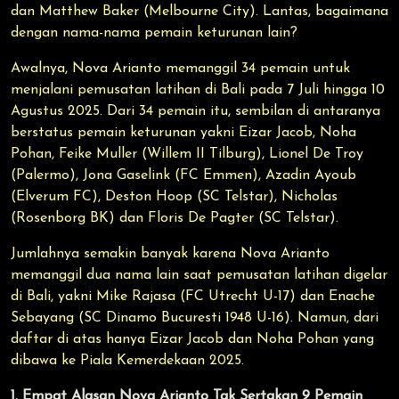
dan Matthew Baker (Melbourne City). Lantas, bagaimana
dengan nama-nama pemain keturunan lain?
Awalnya, Nova Arianto memanggil 34 pemain untuk
menjalani pemusatan latihan di Bali pada 7 Juli hingga 10
Agustus 2025. Dari 34 pemain itu, sembilan di antaranya
berstatus pemain keturunan yakni Eizar Jacob, Noha
Pohan, Feike Muller (Willem II Tilburg), Lionel De Troy
(Palermo), Jona Gaselink (FC Emmen), Azadin Ayoub
(Elverum FC), Deston Hoop (SC Telstar), Nicholas
(Rosenborg BK) dan Floris De Pagter (SC Telstar).
Jumlahnya semakin banyak karena Nova Arianto
memanggil dua nama lain saat pemusatan latihan digelar
di Bali, yakni Mike Rajasa (FC Utrecht U-17) dan Enache
Sebayang (SC Dinamo Bucuresti 1948 U-16). Namun, dari
daftar di atas hanya Eizar Jacob dan Noha Pohan yang
dibawa ke Piala Kemerdekaan 2025.
1. Empat Alasan Nova Arianto Tak Sertakan 9 Pemain