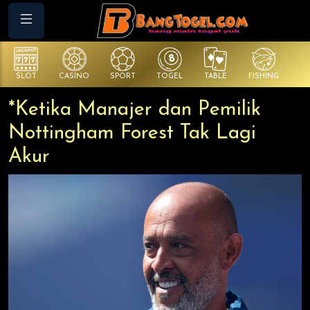
SLOT
CASINO
SPORT
TOGEL
TABLE
FISHING
CO
*Ketika Manajer dan Pemilik
Nottingham Forest Tak Lagi
Akur