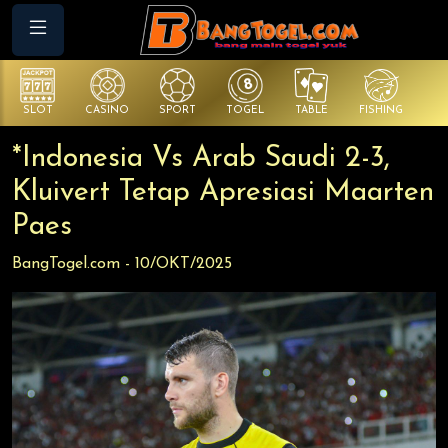
SLOT
CASINO
SPORT
TOGEL
TABLE
FISHING
CO
*Indonesia Vs Arab Saudi 2-3,
Kluivert Tetap Apresiasi Maarten
Paes
BangTogel.com - 10/OKT/2025