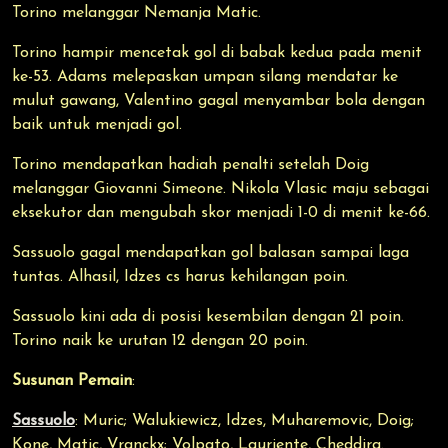
Torino melanggar Nemanja Matic.
Torino hampir mencetak gol di babak kedua pada menit
ke-53. Adams melepaskan umpan silang mendatar ke
mulut gawang, Valentino gagal menyambar bola dengan
baik untuk menjadi gol.
Torino mendapatkan hadiah penalti setelah Doig
melanggar Giovanni Simeone. Nikola Vlasic maju sebagai
eksekutor dan mengubah skor menjadi 1-0 di menit ke-66.
Sassuolo gagal mendapatkan gol balasan sampai laga
tuntas. Alhasil, Idzes cs harus kehilangan poin.
Sassuolo kini ada di posisi kesembilan dengan 21 poin.
Torino naik ke urutan 12 dengan 20 poin.
Susunan Pemain
:
Sassuolo
: Muric; Walukiewicz, Idzes, Muharemovic, Doig;
Kone, Matic, Vranckx; Volpato, Lauriente, Cheddira.