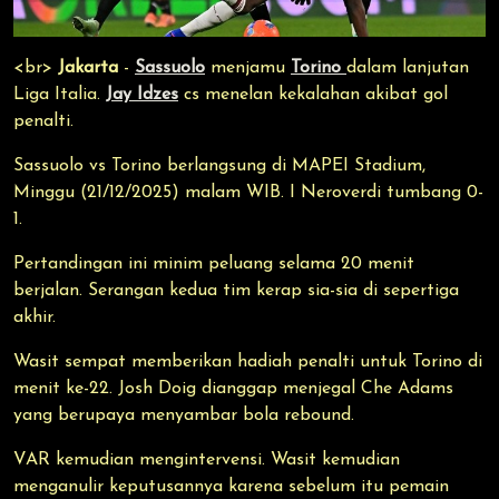
<br>
Jakarta
-
Sassuolo
menjamu
Torino
dalam lanjutan
Liga Italia.
Jay Idzes
cs menelan kekalahan akibat gol
penalti.
Sassuolo vs Torino berlangsung di MAPEI Stadium,
Minggu (21/12/2025) malam WIB. I Neroverdi tumbang 0-
1.
Pertandingan ini minim peluang selama 20 menit
berjalan. Serangan kedua tim kerap sia-sia di sepertiga
akhir.
Wasit sempat memberikan hadiah penalti untuk Torino di
menit ke-22. Josh Doig dianggap menjegal Che Adams
yang berupaya menyambar bola rebound.
VAR kemudian mengintervensi. Wasit kemudian
menganulir keputusannya karena sebelum itu pemain