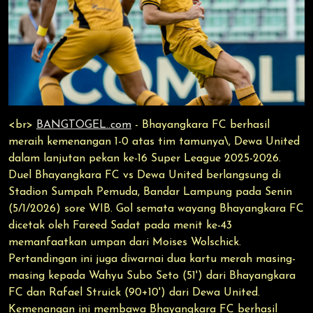
<br>
BANGTOGEL..com
- Bhayangkara FC berhasil
meraih kemenangan 1-0 atas tim tamunya\, Dewa United
dalam lanjutan pekan ke-16 Super League 2025-2026.
Duel Bhayangkara FC vs Dewa United berlangsung di
Stadion Sumpah Pemuda, Bandar Lampung pada Senin
(5/1/2026) sore WIB. Gol semata wayang Bhayangkara FC
dicetak oleh Fareed Sadat pada menit ke-43
memanfaatkan umpan dari Moises Wolschick.
Pertandingan ini juga diwarnai dua kartu merah masing-
masing kepada Wahyu Subo Seto (51') dari Bhayangkara
FC dan Rafael Struick (90+10') dari Dewa United.
Kemenangan ini membawa Bhayangkara FC berhasil