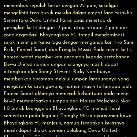
menembus sepuluh besar dengan 22 poin, sekaligus
mengakhiri tren buruk mereka dalam empat laga terakhir.
Sementara Dewa United harus puas menetap di
peringkat ke-14 dengan 17 poin, atau terpaut 7 poin dari
zona degradasi. Bhayangkara FC tampil mendominasi
sejak menit pertama laga dengan mengandalkan trio Sani
Rizki, Fareed Sadat, dan Frengky Missa. Pada menit ke-14,
Fareed Sadat memberikan ancaman kepada pertahanan
Dewa United namun umpan silangnya masih dapat
ditangkap oleh Sonny Stevens. Ricky Kambuaya
memberikan ancaman melalui umpan lambungnya yang
mengarah ke arah gawang, namun masih terlampau jauh.
Fareed Sadat akhirnya memecah kebuntuan pada menit
ke-42 memanfaatkan umpan dari Moises Wolschick. Skor
1-0 untuk keunggulan Bhayangkara FC menjadi hasil
sementara pada laga ini. Frengky Missa nyaris membawa
Bhayangkara FC menjauh, namun tembakan kerasnya
masih dapat diblok pemain belakang Dewa United.