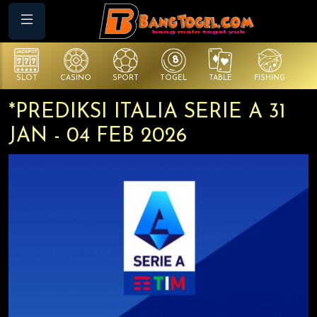
SLOT
CASINO
SPORT
TOGEL
TABLE
FISHING
CO
*PREDIKSI ITALIA SERIE A 31
JAN - 04 FEB 2026