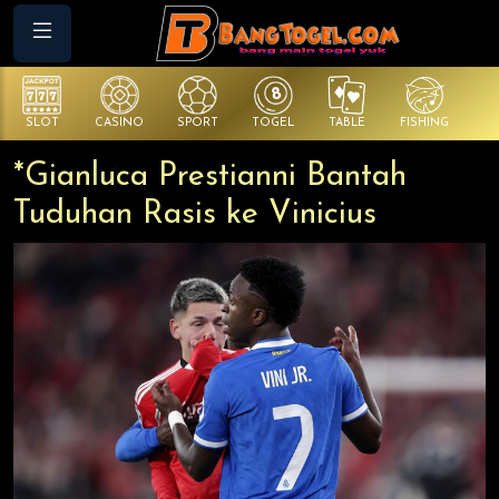
SLOT
CASINO
SPORT
TOGEL
TABLE
FISHING
CO
*Gianluca Prestianni Bantah
Tuduhan Rasis ke Vinicius