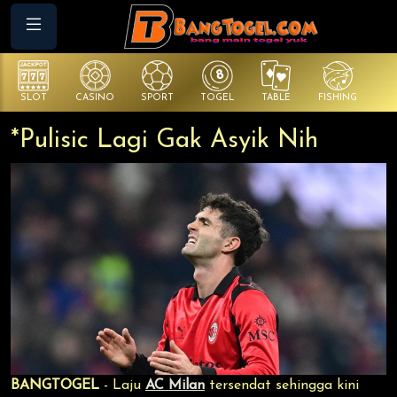
SLOT
CASINO
SPORT
TOGEL
TABLE
FISHING
CO
*Pulisic Lagi Gak Asyik Nih
BANGTOGEL
- Laju
AC Milan
tersendat sehingga kini