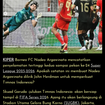
KIPER
Borneo FC Nadeo Argawinata mencatatkan
penyelamatan tertinggi kedua sampai pekan ke-24
Super
League 2025-2026
. Apakah catatan ini membuat Nadeo
Argawinata dilirik John Herdman untuk memperkuat
Timnas Indonesia?
Skuad Garuda -julukan Timnas Indonesia- akan bersiap
tampil di
FIFA Series 202
6. Ajang itu akan berlangsung di
Stadion Utama Gelora Bung Karno
(SUGBK)
, Jakarta,