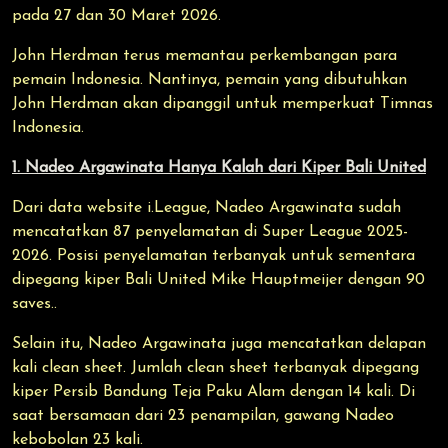
pada 27 dan 30 Maret 2026.
John Herdman terus memantau perkembangan para
pemain Indonesia. Nantinya, pemain yang dibutuhkan
John Herdman akan dipanggil untuk memperkuat Timnas
Indonesia.
1. Nadeo Argawinata Hanya Kalah dari Kiper Bali United
Dari data website i.League, Nadeo Argawinata sudah
mencatatkan 87 penyelamatan di Super League 2025-
2026. Posisi penyelamatan terbanyak untuk sementara
dipegang kiper Bali United Mike Hauptmeijer dengan 90
saves..
Selain itu, Nadeo Argawinata juga mencatatkan delapan
kali clean sheet. Jumlah clean sheet terbanyak dipegang
kiper Persib Bandung Teja Paku Alam dengan 14 kali. Di
saat bersamaan dari 23 penampilan, gawang Nadeo
kebobolan 23 kali.