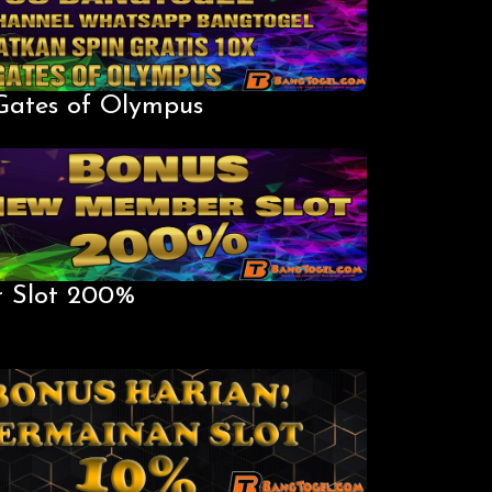
 Gates of Olympus
 Slot 200%