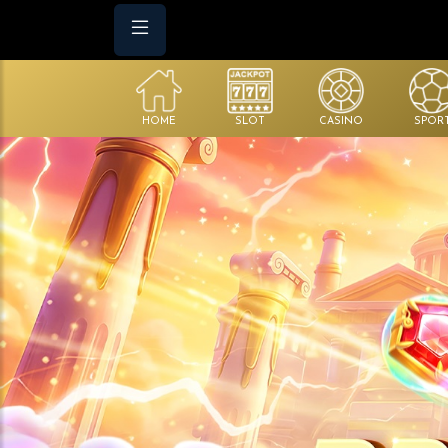
HOME
SLOT
CASINO
SPOR