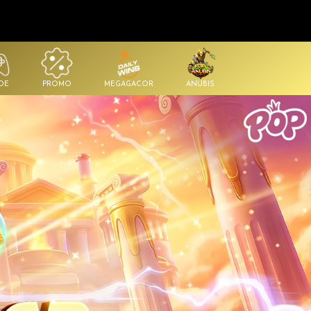
DE
PROMO
MEGAGACOR
ANUBIS