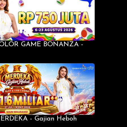
- COLOR GAME BONANZA -
MERDEKA - Gajian Heboh