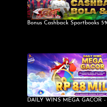
Bonus Cashback Sportbooks 5
DAILY WINS MEGA GACOR - S