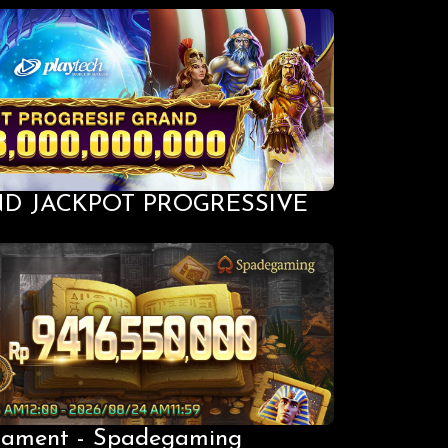
ND JACKPOT PROGRESSIVE
nament - Spadegaming