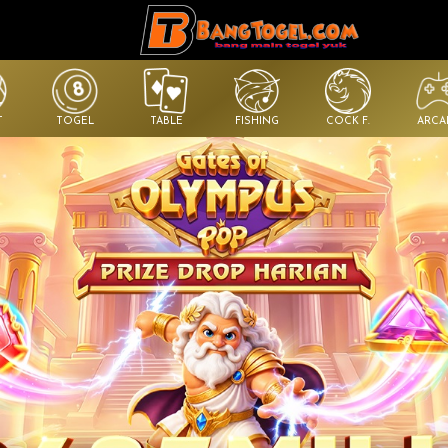
T
TOGEL
TABLE
FISHING
COCK F.
ARCA