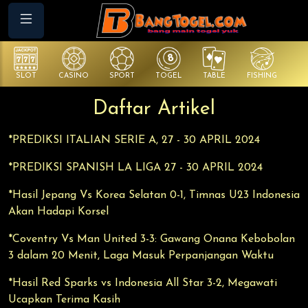
SLOT
CASINO
SPORT
TOGEL
TABLE
FISHING
CO
Daftar Artikel
*PREDIKSI ITALIAN SERIE A, 27 - 30 APRIL 2024
*PREDIKSI SPANISH LA LIGA 27 - 30 APRIL 2024
*Hasil Jepang Vs Korea Selatan 0-1, Timnas U23 Indonesia
Akan Hadapi Korsel
*Coventry Vs Man United 3-3: Gawang Onana Kebobolan
3 dalam 20 Menit, Laga Masuk Perpanjangan Waktu
*Hasil Red Sparks vs Indonesia All Star 3-2, Megawati
Ucapkan Terima Kasih