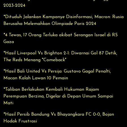
2023-2024
*Dituduh Jalankan Kampanye Disinformasi, Macron: Rusia
Berusaha Melemahkan Olimpiade Paris 2024
*4 Tewas, 17 Orang Terluka akibat Serangan Israel di RS
Gaza
*Hasil Liverpool Vs Brighton 2-1: Diwarnai Gol 87 Detik,
The Reds Menang "Comeback"
*Hasil Bali United Vs Persija: Gustavo Gagal Penalti,
Macan Kalah Lawan 10 Pemain
*Taliban Berlakukan Kembali Hukuman Rajam
Perempuan Berzina, Digelar di Depan Umum Sampai
Mati
*Hasil Persib Bandung Vs Bhayangkara FC 0-0, Bojan
Hodak Frustrasi