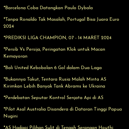
*Barcelona Coba Datangkan Paulo Dybala
*Tanpa Ronaldo Tak Masalah, Portugal Bisa Juara Euro
2024
*PREDIKSI LIGA CHAMPION, 07 - 14 MARET 2024
*Persib Vs Persija, Peringatan Klok untuk Macan
Kemayoran
*Bali United Kebobolan 6 Gol dalam Dua Laga
*Bukannya Takut, Tentara Rusia Malah Minta AS
Kirimkan Lebih Banyak Tank Abrams ke Ukraina
*Perdebatan Seputar Kontrol Senjata Api di AS
*Pilot Asal Australia Disandera di Dataran Tinggi Papua
Nugini
*AS Hadapi Pilihan Sulit di Tengah Serangan Houthi