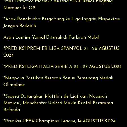
*Hasil Practice MotoGP Austria 2024: Rekor Bagnaia,
Marquez ke Q2
*Anak Ronaldinho Bergabung ke Liga Inggris, Ekspektasi
Jangan Berlebih
Ayah Lamine Yamal Ditusuk di Parkiran Mobil
*PREDIKSI PREMIER LIGA SPANYOL 21 - 26 AGUSTUS
2024
*PREDIKSI LIGA ITALIA SERIE A 24 - 27 AGUSTUS 2024
*Menpora Pastikan Besaran Bonus Pemenang Medali
Olimpiade
*Segera Datangkan Matthijs de Ligt dan Noussair
Mazroui, Manchester United Makin Kental Beraroma
Belanda
*Prediksi UEFA Champions League, 14 AGUSTUS 2024