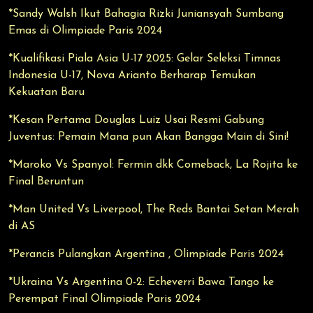
*Sandy Walsh Ikut Bahagia Rizki Juniansyah Sumbang
Emas di Olimpiade Paris 2024
*Kualifikasi Piala Asia U-17 2025: Gelar Seleksi Timnas
Indonesia U-17, Nova Arianto Berharap Temukan
Kekuatan Baru
*Kesan Pertama Douglas Luiz Usai Resmi Gabung
Juventus: Pemain Mana pun Akan Bangga Main di Sini!
*Maroko Vs Spanyol: Fermin dkk Comeback, La Rojita ke
Final Beruntun
*Man United Vs Liverpool, The Reds Bantai Setan Merah
di AS
*Perancis Pulangkan Argentina , Olimpiade Paris 2024
*Ukraina Vs Argentina 0-2: Echeverri Bawa Tango ke
Perempat Final Olimpiade Paris 2024