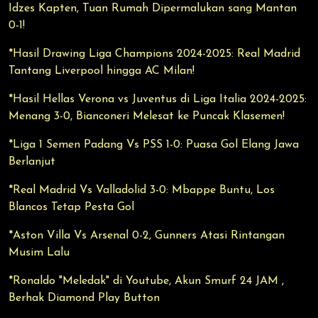
Idzes Kapten, Tuan Rumah Dipermalukan sang Mantan
0-1!
*Hasil Drawing Liga Champions 2024-2025: Real Madrid
Tantang Liverpool hingga AC Milan!
*Hasil Hellas Verona vs Juventus di Liga Italia 2024-2025:
Menang 3-0, Bianconeri Melesat ke Puncak Klasemen!
*Liga 1 Semen Padang Vs PSS 1-0: Puasa Gol Elang Jawa
Berlanjut
*Real Madrid Vs Valladolid 3-0: Mbappe Buntu, Los
Blancos Tetap Pesta Gol
*Aston Villa Vs Arsenal 0-2, Gunners Atasi Rintangan
Musim Lalu
*Ronaldo "Meledak" di Youtube, Akun Smurf 24 JAM ,
Berhak Diamond Play Button