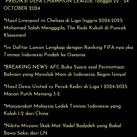
*PREDIKSI UEFA CHAMPION LEAGUE Tanggal 22 - 24
OCTOBER 2024
*Hasil Liverpool vs Chelsea di Liga Inggris 2024-2025:
Mohamed Salah Mengggila, The Reds Kukuh di Puncak
Klasemen!
*Ini Daftar Lawan Lengkap dengan Ranking FIFA-nya jika
Timnas Indonesia Pindah ke Oseania
*BREAKING NEWS: AFC Buka Suara soal Permintaan
Bahrain yang Menolak Main di Indonesia, Begini Isinya!
*Hasil Dewa United vs Persik Kediri di Liga 1 2024-2025:
Macan Putih Menang 3-2
*Masyarakat Malaysia Ledek Timnas Indonesia yang
Kalah 1-2 dari China
*Nikita Mirzani Skak Mat Vadel Badjideh yang Bakal
Bawa Saksi dari LN