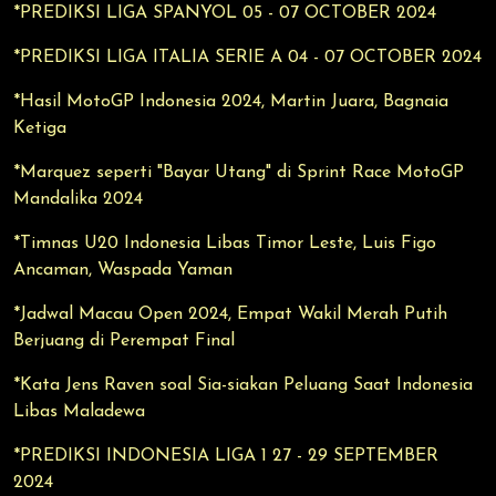
*PREDIKSI LIGA SPANYOL 05 - 07 OCTOBER 2024
*PREDIKSI LIGA ITALIA SERIE A 04 - 07 OCTOBER 2024
*Hasil MotoGP Indonesia 2024, Martin Juara, Bagnaia
Ketiga
*Marquez seperti "Bayar Utang" di Sprint Race MotoGP
Mandalika 2024
*Timnas U20 Indonesia Libas Timor Leste, Luis Figo
Ancaman, Waspada Yaman
*Jadwal Macau Open 2024, Empat Wakil Merah Putih
Berjuang di Perempat Final
*Kata Jens Raven soal Sia-siakan Peluang Saat Indonesia
Libas Maladewa
*PREDIKSI INDONESIA LIGA 1 27 - 29 SEPTEMBER
2024