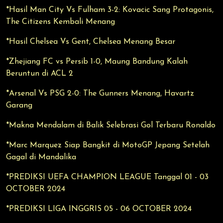
*Hasil Man City Vs Fulham 3-2: Kovacic Sang Protagonis,
The Citizens Kembali Menang
*Hasil Chelsea Vs Gent, Chelsea Menang Besar
*Zhejiang FC vs Persib 1-0, Maung Bandung Kalah
Beruntun di ACL 2
*Arsenal Vs PSG 2-0: The Gunners Menang, Havartz
Garang
*Makna Mendalam di Balik Selebrasi Gol Terbaru Ronaldo
*Marc Marquez Siap Bangkit di MotoGP Jepang Setelah
Gagal di Mandalika
*PREDIKSI UEFA CHAMPION LEAGUE Tanggal 01 - 03
OCTOBER 2024
*PREDIKSI LIGA INGGRIS 05 - 06 OCTOBER 2024