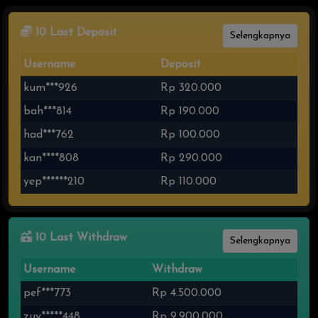
10 Last Deposit
Selengkapnya
Username
Deposit
kum***926
Rp 320.000
bah***814
Rp 190.000
had***762
Rp 100.000
kan****808
Rp 290.000
yep******210
Rp 110.000
10 Last Withdraw
Selengkapnya
Username
Withdraw
foz********8
Rp 1.700.000
pef***773
Rp 4.500.000