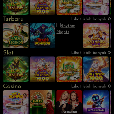
Terbaru
Lihat lebih banyak
Slot
Lihat lebih banyak
Casino
Lihat lebih banyak