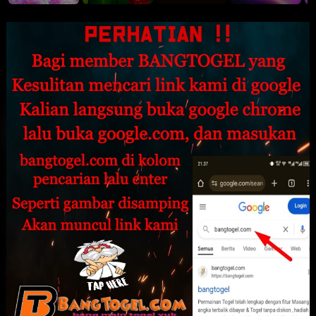
Provider Kami