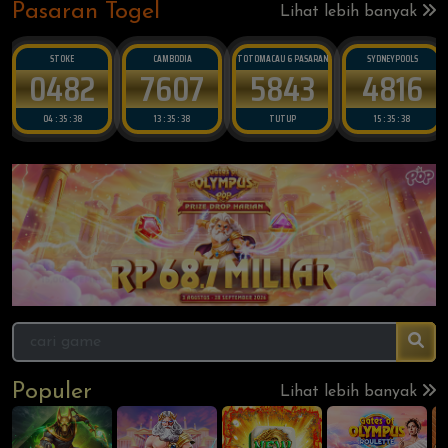
Pasaran Togel
Lihat lebih banyak
STOKE
CAMBODIA
TOTOMACAU 6 PASARAN
SYDNEYPOOLS
0482
7607
5843
4816
04 : 35 : 37
13 : 35 : 37
TUTUP
15 : 35 : 37
Populer
Lihat lebih banyak