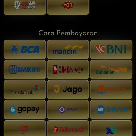
Cara Pembayaran